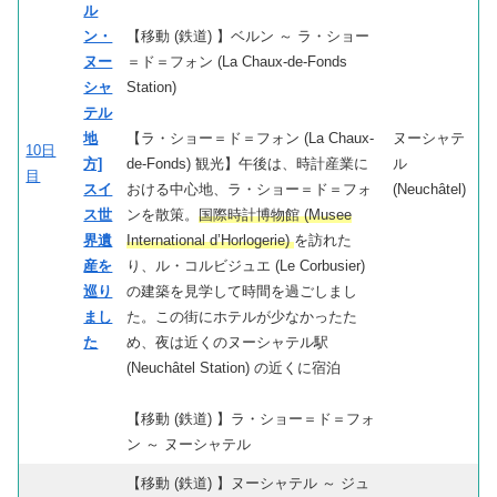
ル
ン・
【移動 (鉄道) 】ベルン ～ ラ・ショー
ヌー
＝ド＝フォン (La Chaux-de-Fonds
シャ
Station)
テル
地
【ラ・ショー＝ド＝フォン (La Chaux-
ヌーシャテ
10日
方]
de-Fonds) 観光】午後は、時計産業に
ル
目
スイ
おける中心地、ラ・ショー＝ド＝フォ
(Neuchâtel)
ス世
ンを散策。
国際時計博物館 (Musee
界遺
International d’Horlogerie)
を訪れた
産を
り、ル・コルビジュエ (Le Corbusier)
巡り
の建築を見学して時間を過ごしまし
まし
た。この街にホテルが少なかったた
た
め、夜は近くのヌーシャテル駅
(Neuchâtel Station) の近くに宿泊
【移動 (鉄道) 】ラ・ショー＝ド＝フォ
ン ～ ヌーシャテル
【移動 (鉄道) 】ヌーシャテル ～ ジュ