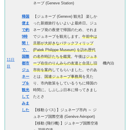
ネーブ (Geneve Station)
帰国
【ジュネーブ (Geneve) 観光】 楽しか
便ま
った新婚旅行もいよいよ最終日。ジュ
で約
ネーブ発の夜便で帰国のため、それま
9時
でジュネーブを観光します。
午前中は
間！
旦那が大好きなパテックフィリップ
で、
(Patek Philippe Museum) を訪れ歴代
国際
の名作時計たちを鑑賞
。午後は
ジュネ
11日
都市
ーブ在住のりんみらの友達と合流し旧
機内泊
目
ジュ
市街を案内
してもらいました。そのあ
ネー
とは、
国連ジュネーブ事務局
を見た
ブを
り、市内散策をしているうちに帰国の
観光
時間に。しぶしぶ日本に帰ってきまし
して
たとさ
みま
した
【移動 (バス) 】ジュネーブ市内 ～ ジ
ュネーブ国際空港 (Genève Aéroport)
【移動 (飛行機) 】ジュネーブ国際空港
～ 羽田空港