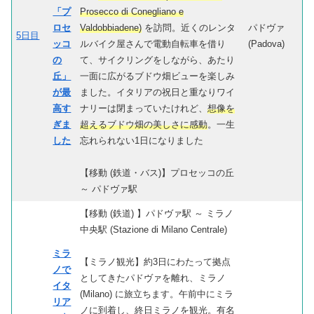
「プ
Prosecco di Conegliano e
ロセ
Valdobbiadene)
を訪問。近くのレンタ
パドヴァ
5日目
ッコ
ルバイク屋さんで電動自転車を借り
(Padova)
の
て、サイクリングをしながら、あたり
丘」
一面に広がるブドウ畑ビューを楽しみ
が最
ました。イタリアの祝日と重なりワイ
高す
ナリーは閉まっていたけれど、
想像を
ぎま
超えるブドウ畑の美しさに感動
。一生
した
忘れられない1日になりました
【移動 (鉄道・バス)】プロセッコの丘
～ パドヴァ駅
【移動 (鉄道) 】パドヴァ駅 ～ ミラノ
中央駅 (Stazione di Milano Centrale)
ミラ
【ミラノ観光】約3日にわたって拠点
ノで
としてきたパドヴァを離れ、ミラノ
イタ
(Milano) に旅立ちます。午前中にミラ
リア
ノに到着し、終日ミラノを観光。有名