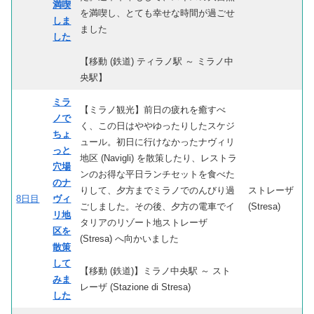
満喫
を満喫し、とても幸せな時間が過ごせ
しま
ました
した
【移動 (鉄道) ティラノ駅 ～ ミラノ中
央駅】
ミラ
【ミラノ観光】前日の疲れを癒すべ
ノで
く、この日はややゆったりしたスケジ
ちょ
ュール。初日に行けなかったナヴィリ
っと
地区 (Navigli) を散策したり、レストラ
穴場
ンのお得な平日ランチセットを食べた
のナ
りして、夕方までミラノでのんびり過
ストレーザ
8日目
ヴィ
ごしました。その後、夕方の電車でイ
(Stresa)
リ地
タリアのリゾート地ストレーザ
区を
(Stresa) へ向かいました
散策
して
【移動 (鉄道)】ミラノ中央駅 ～ スト
みま
レーザ (Stazione di Stresa)
した