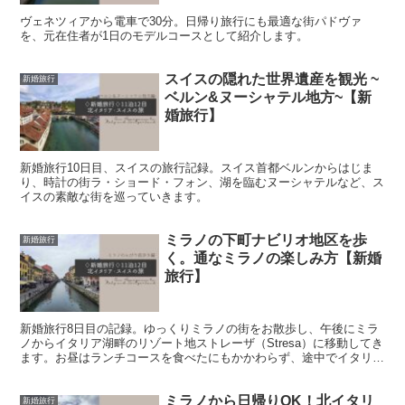
ヴェネツィアから電車で30分。日帰り旅行にも最適な街パドヴァ
を、元在住者が1日のモデルコースとして紹介します。
スイスの隠れた世界遺産を観光 ~
新婚旅行
ベルン&ヌーシャテル地方~【新
婚旅行】
新婚旅行10日目、スイスの旅行記録。スイス首都ベルンからはじま
り、時計の街ラ・ショード・フォン、湖を臨むヌーシャテルなど、ス
イスの素敵な街を巡っていきます。
ミラノの下町ナビリオ地区を歩
新婚旅行
く。通なミラノの楽しみ方【新婚
旅行】
新婚旅行8日目の記録。ゆっくりミラノの街をお散歩し、午後にミラ
ノからイタリア湖畔のリゾート地ストレーザ（Stresa）に移動してき
ます。お昼はランチコースを食べたにもかかわらず、途中でイタリア
の滞在時間があと僅かになっていることに気づき、イタリア最後の晩
餐と称して、夜も豪華に食べていきます
ミラノから日帰りOK！北イタリ
新婚旅行