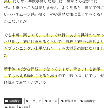
笑)。
たしかに暴飲暴食した割には、全然太らなかった
ぜ…！※つっこみは要りません、よく見ると、世間で俗に
いうハネムーン感が薄く、やや過酷な旅に見えてもくると
かこないとか…
でも
本当に楽しくて、これまで旅行にあまり興味のなかっ
た旦那も、旅に目覚めるくらいで、自称「旅行代理店より
もプランニングが上手なわたし」も大満足の旅になりまし
た
若干体力ばかな日程にはなってますが、皆さまにも参考に
して
もらえる
箇所もあると思う
ので、暇つぶしにでも、ぜ
ひ読んでみてください☺
新婚旅行
イタリア
スイス
世界遺産
新婚旅行
旅行
鉄道