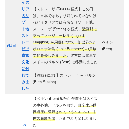
イタ
リア
【ストレーザ (Stresa) 観光】この日
のリ
は、日本ではあまり知られていないけ
ゾー
れどイタリアでは有名なリゾート地、
ト地
ストレーザ (Stresa) を観光。
遊覧船に
スト
乗ってマッジョーレ湖 (Lago di
レー
Maggiore) を周遊しつつ、湖に浮かぶ
ベルン
9日目
ザで
ボロメオ諸島 (Isole Borromee) の貴族
(Bern)
貴族
文化を楽しみました
。夕方には電車で
文化
スイスのベルン (Bern) に移動しました
に触
れて
【移動 (鉄道) 】ストレーザ ～ ベルン
みま
(Bern Station)
した
【ベルン (Bern) 観光】午前中はスイス
の中心地、ベルンを散策。
町全体が世
界遺産に登録されているベルンの、中
世の面影を残
した街並みを楽しみまし
[ベ
た