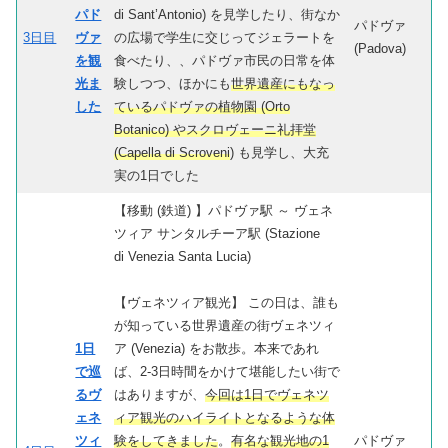
パド
di Sant’Antonio) を見学したり、街なか
パドヴァ
3日目
ヴァ
の広場で学生に交じってジェラートを
(Padova)
を観
食べたり、、パドヴァ市民の日常を体
光ま
験しつつ、ほかにも
世界遺産にもなっ
した
ているパドヴァの植物園 (Orto
Botanico) やスクロヴェーニ礼拝堂
(Capella di Scroveni
) も見学し、大充
実の1日でした
【移動 (鉄道) 】パドヴァ駅 ～ ヴェネ
ツィア サンタルチーア駅 (Stazione
di Venezia Santa Lucia)
【ヴェネツィア観光】 この日は、誰も
が知っている世界遺産の街ヴェネツィ
1日
ア (Venezia) をお散歩。本来であれ
で巡
ば、2-3日時間をかけて堪能したい街で
るヴ
はありますが、
今回は1日でヴェネツ
ェネ
ィア観光のハイライトとなるような体
ツィ
験をしてきました
。
有名な観光地の1
パドヴァ