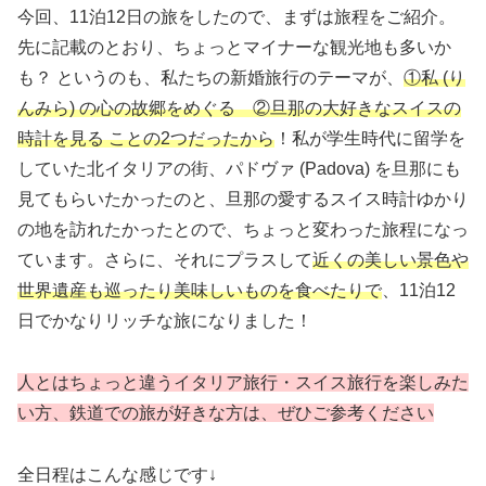
今回、11泊12日の旅をしたので、まずは旅程をご紹介。
先に記載のとおり、ちょっとマイナーな観光地も多いか
も？ というのも、私たちの新婚旅行のテーマが、
①私 (り
んみら) の心の故郷をめぐる ②旦那の大好きなスイスの
時計を見る ことの2つだったから
！私が学生時代に留学を
していた北イタリアの街、パドヴァ (Padova) を旦那にも
見てもらいたかったのと、旦那の愛するスイス時計ゆかり
の地を訪れたかったとので、ちょっと変わった旅程になっ
ています。さらに、それにプラスして
近くの美しい景色や
世界遺産も巡ったり美味しいものを食べたりで
、11泊12
日でかなりリッチな旅になりました！
人とはちょっと違うイタリア旅行・スイス旅行を楽しみた
い方、鉄道での旅が好きな方は、ぜひご参考ください
全日程はこんな感じです↓