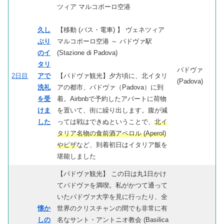
ツィア マルコポーロ空港
久し
【移動 (バス・電車) 】 ヴェネツィア
ぶり
マルコポーロ空港 ～ パドヴァ駅
のイ
(Stazione di Padova)
タリ
パドヴァ
2日目
アで
【パドヴァ観光】夕方頃に、北イタリ
(Padova)
洗礼
アの都市、パドヴァ（Padova）に到
を受
着。Airbnbで予約したアパートに荷物
けま
を置いて、街に繰り出します。腹が減
した
っては戦はできぬということで、
北イ
タリア名物の食前酒アペロル (Aperol)
やピザ
など、到着初日はイタリア飯を
堪能しました
【パドヴァ観光】 この日は丸1日かけ
てパドヴァを満喫。私がかつて通って
いたパドヴァ大学を見に行ったり、全
懐か
世界のクリスチャンの間でも非常に有
しの
名なサント・アントニオ教会 (Basilica