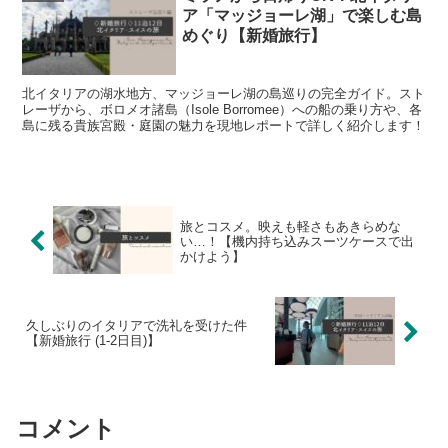
ア「マッジョーレ湖」で楽しむ島
めぐり【新婚旅行】
北イタリアの湖水地方、マッジョーレ湖の島巡りの完全ガイド。スト
レーザから、ボロメオ諸島（Isole Borromee）への船の乗り方や、各
島に残る貴族宮殿・庭園の魅力を現地レポートで詳しく紹介します！
旅とコスメ。映えも軽さもあきらめな
い…！【機内持ち込みスーツケースで出
かけよう】
久しぶりのイタリアで洗礼を受けた件
【新婚旅行 (1-2日目)】
コメント