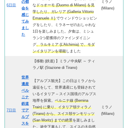
の都
ミラノ
6日目
な
ドゥオーモ (Duomo di Milano) を見
会を
(Milano)
学したり、ガレリア (Galleria Vittorio
感じ
Emanuele Ⅱ)
でウィンドウショッピン
てみ
グをしたり、ミラネーゼのおしゃれな
まし
1日を楽しみました。夕食は、ミシュ
た
ラン1つ星獲得のファインダイニン
グ
、ラルキミア (L’Alchimia) で、モダ
ンイタリアンを堪能
しました
【移動 (鉄道) 】ミラノ中央駅 ～ ティ
ラノ駅 (Stazione di Tirano)
世界
【アルプス観光】この日はミラノから
遺産
遠征をして、世界遺産にも登録されて
ベル
いるイタリア – スイス国境のアルプス
ニナ
地帯を探索。
ベルニナ線 (Bernina
鉄道
Train) に乗り、イタリア領ティラノ
ミラノ
7日目
でア
(Tirano) から、スイス領サンモリッツ
(Milano)
ルプ
(San Moritz) までの絶景
を楽しみまし
スを
た。途中下車もして、スイスの大自然