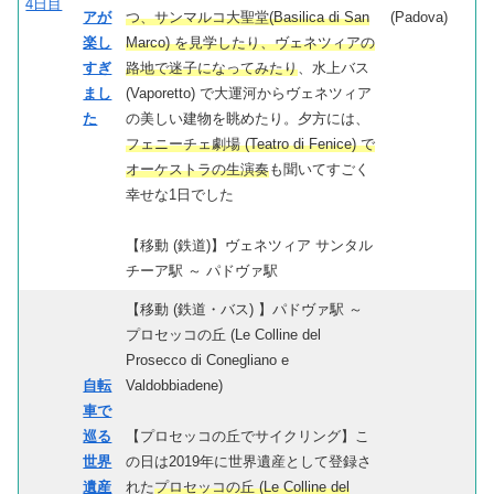
4日目
アが
つ、サンマルコ大聖堂(Basilica di San
(Padova)
楽し
Marco) を見学したり、ヴェネツィアの
すぎ
路地で迷子になってみたり
、水上バス
まし
(Vaporetto) で大運河からヴェネツィア
た
の美しい建物を眺めたり。夕方には、
フェニーチェ劇場 (Teatro di Fenice) で
オーケストラの生演奏
も聞いてすごく
幸せな1日でした
【移動 (鉄道)】ヴェネツィア サンタル
チーア駅 ～ パドヴァ駅
【移動 (鉄道・バス) 】パドヴァ駅 ～
プロセッコの丘 (Le Colline del
Prosecco di Conegliano e
自転
Valdobbiadene)
車で
巡る
【プロセッコの丘でサイクリング】こ
世界
の日は2019年に世界遺産として登録さ
遺産
れた
プロセッコの丘 (Le Colline del