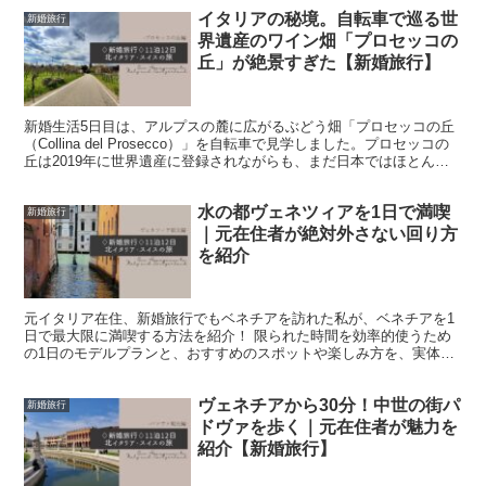
イタリアの秘境。自転車で巡る世
新婚旅行
界遺産のワイン畑「プロセッコの
丘」が絶景すぎた【新婚旅行】
新婚生活5日目は、アルプスの麓に広がるぶどう畑「プロセッコの丘
（Collina del Prosecco）」を自転車で見学しました。プロセッコの
丘は2019年に世界遺産に登録されながらも、まだ日本ではほとんど
知られていない場所ですが、北イタリアの自然が満喫できる本当に素
敵な場所です。今回実際に行ってみた体験談を記載したので、ぜひ次
水の都ヴェネツィアを1日で満喫
の旅の参考にしていただけたらと思います！
新婚旅行
｜元在住者が絶対外さない回り方
を紹介
元イタリア在住、新婚旅行でもベネチアを訪れた私が、ベネチアを1
日で最大限に満喫する方法を紹介！ 限られた時間を効率的使うため
の1日のモデルプランと、おすすめのスポットや楽しみ方を、実体験
ベースで共有していきます。
ヴェネチアから30分！中世の街パ
新婚旅行
ドヴァを歩く｜元在住者が魅力を
紹介【新婚旅行】