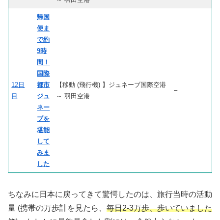
帰国
便ま
で約
9時
間！
国際
12日
都市
【移動 (飛行機) 】ジュネーブ国際空港
–
目
ジュ
～ 羽田空港
ネー
ブを
堪能
して
みま
した
ちなみに日本に戻ってきて驚愕したのは、旅行当時の活動
量 (携帯の万歩計を見たら、
毎日2-3万歩、歩いていました