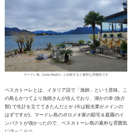
マードレ島（Isola Madre）と比較すると素朴な雰囲気です
ペスカトーレとは、イタリア語で「漁師」という意味。こ
の島もかつてより漁師さんが住んでおり、湖かの幸 (魚介
類) で生計を立ててきたんだとか (今は観光業がメインの
はずですが)。マードレ島のボロメオ家の邸宅＆庭園のイ
ンパクトが強かったので、ペスカトーレ島の素朴な雰囲気
にほっこり☺