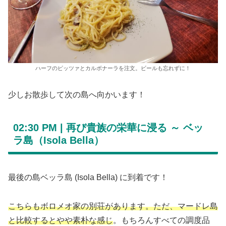
ハーフのピッツァとカルボナーラを注文。ビールも忘れずに！
少しお散歩して次の島へ向かいます！
02:30 PM |
再び貴族の栄華に浸る ～ ベッ
ラ島（Isola Bella）
最後の島ベッラ島 (Isola Bella) に到着です！
こちらもボロメオ家の別荘があります。ただ、マードレ島
と比較するとやや素朴な感じ
。もちろんすべての調度品