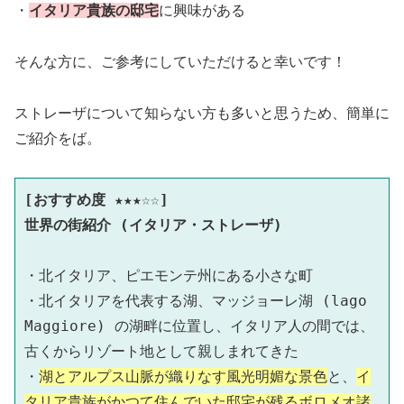
・
イタリア
貴族の
邸宅
に興味がある
そんな方に、ご参考にしていただけると幸いです！
ストレーザについて知らない方も多いと思うため、簡単に
ご紹介をば。
[おすすめ度 ★★★
☆
☆] 
世界の街紹介 (イタリア・ストレーザ)
・北イタリア、ピエモンテ州にある小さな町
・北イタリアを代表する湖、マッジョーレ湖 (lago 
Maggiore) の湖畔に位置し、イタリア人の間では、
古くからリゾート地として親しまれてきた
・
湖とアルプス山脈が織りなす風光明媚な景色
と、
イ
タリア貴族がかつて住んでいた邸宅が残るボロメオ諸