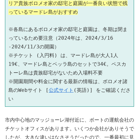
リア貴族ボロメオ家の邸宅と庭園が一番良い状態で残
っているマードレ島がおすすめ
※各島にあるボロメオ家の邸宅と庭園は、冬期は閉ま
っているため要注意（2024年は、2024/3/16 
-2024/11/3の開園）
※チケット (入円料) は、マードレ島が大人1人
19€、マードレ島とベッラ島のセットで34€。ペスカ
トーレ島は貴族邸宅がないため入場料不要
※開園期間や料金に関する最新の情報は、ボロメオ諸
島のWebサイト [
公式サイト
(英語)] をご確認くださ
い
市内中心地のマッジョーレ湖付近に、ボートの運航会社の
チケットオフィスがあります。いくつか会社がありそうで
したが、大きな違いはなさそうだったので、一番最初に見