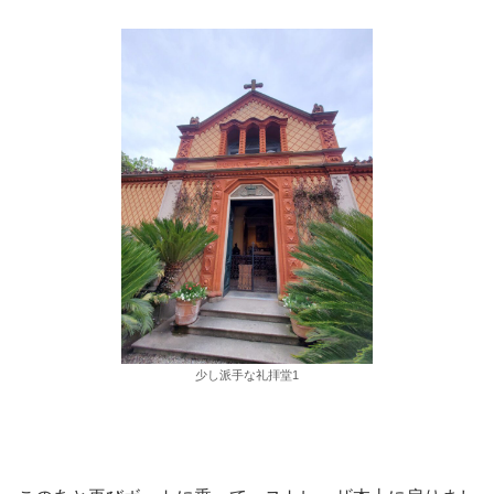
少し派手な礼拝堂1