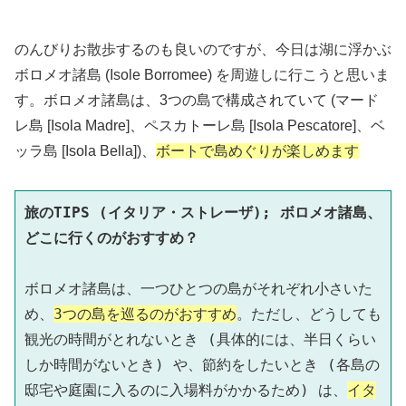
のんびりお散歩するのも良いのですが、今日は湖に浮かぶ
ボロメオ諸島 (Isole Borromee) を周遊しに行こうと思いま
す。ボロメオ諸島は、3つの島で構成されていて (マード
レ島 [Isola Madre]、ペスカトーレ島 [Isola Pescatore]、ベ
ッラ島 [Isola Bella])、
ボートで島めぐりが楽しめます
旅のTIPS (イタリア・ストレーザ); ボロメオ諸島、
どこに行くのがおすすめ？
ボロメオ諸島は、一つひとつの島がそれぞれ小さいた
め、
3つの島を巡るのがおすすめ
。ただし、どうしても
観光の時間がとれないとき (具体的には、半日くらい
しか時間がないとき) や、節約をしたいとき (各島の
邸宅や庭園に入るのに入場料がかかるため) は、
イタ