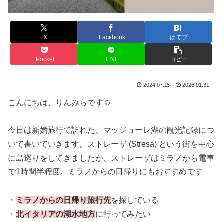
X
Facebook
はてブ
Pocket
LINE
コピー
2024.07.15
2026.01.31
こんにちは、りんみらです☺
今日は新婚旅行で訪れた、マッジョーレ湖の観光記録につ
いて書いていきます。ストレーザ (Stresa) という街を中心
に島巡りをしてきましたが、ストレーザはミラノから電車
で1時間半程度。ミラノからの日帰りにもおすすめです
・
ミラノからの日帰り旅行先
を探している
・
北イタリアの湖水地方
に行ってみたい